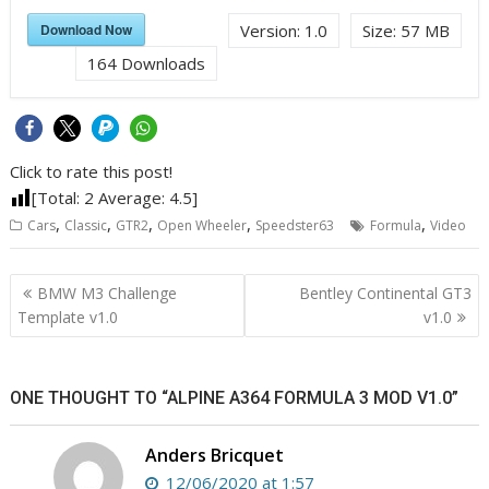
Download Now
Version:
1.0
Size:
57 MB
164
Downloads
Click to rate this post!
[Total:
2
Average:
4.5
]
,
,
,
,
,
Cars
Classic
GTR2
Open Wheeler
Speedster63
Formula
Video
Post
BMW M3 Challenge
Bentley Continental GT3
navigation
Template v1.0
v1.0
ONE THOUGHT TO “ALPINE A364 FORMULA 3 MOD V1.0”
Anders Bricquet
12/06/2020 at 1:57