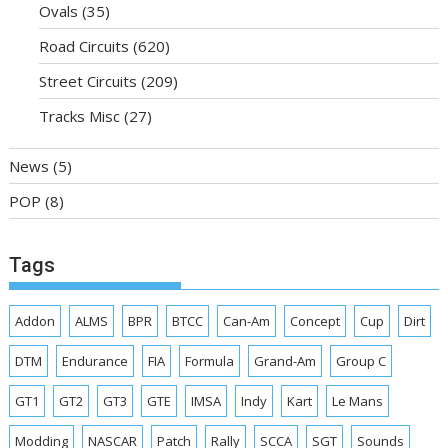
Ovals
(35)
Road Circuits
(620)
Street Circuits
(209)
Tracks Misc
(27)
News
(5)
POP
(8)
Tags
Addon
ALMS
BPR
BTCC
Can-Am
Concept
Cup
Dirt
DTM
Endurance
FIA
Formula
Grand-Am
Group C
GT1
GT2
GT3
GTE
IMSA
Indy
Kart
Le Mans
Modding
NASCAR
Patch
Rally
SCCA
SGT
Sounds