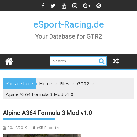
Skip
to
content
eSport-Racing.de
Your Database for GTR2
You are here
Home
Files
GTR2
Alpine A364 Formula 3 Mod v1.0
Alpine A364 Formula 3 Mod v1.0
30/10/2019
eSR-Reporter