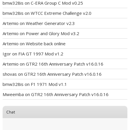
bmw328is
on
C-ERA Group C Mod v0.25
bmw328is
on
WTCC Extreme Challenge v2.0
Artemio
on
Weather Generator v2.3
Artemio
on
Power and Glory Mod v3.2
Artemio
on
Website back online
Igor
on
FIA GT 1997 Mod v1.2
Artemio
on
GTR2 16th Anniversary Patch v16.0.16
shovas
on
GTR2 16th Anniversary Patch v16.0.16
bmw328is
on
F1 1971 Mod v1.1
Mweemba
on
GTR2 16th Anniversary Patch v16.0.16
Chat