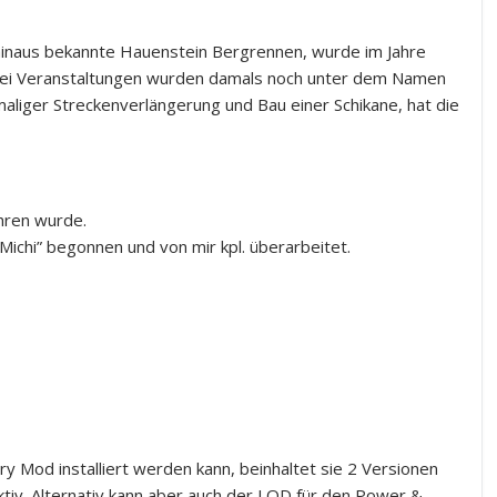
hinaus bekannte Hauenstein Bergrennen, wurde im Jahre
rei Veranstaltungen wurden damals noch unter dem Namen
liger Streckenverlängerung und Bau einer Schikane, hat die
ahren wurde.
Michi” begonnen und von mir kpl. überarbeitet.
 Mod installiert werden kann, beinhaltet sie 2 Versionen
tiv. Alternativ kann aber auch der LOD für den Power &