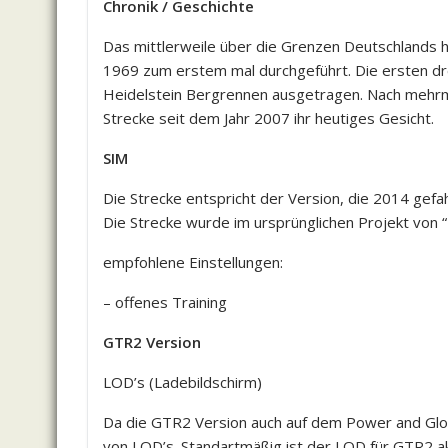
Chronik / Geschichte
Das mittlerweile über die Grenzen Deutschlands 
1969 zum erstem mal durchgeführt. Die ersten d
Heidelstein Bergrennen ausgetragen. Nach mehrma
Strecke seit dem Jahr 2007 ihr heutiges Gesicht.
SIM
Die Strecke entspricht der Version, die 2014 gef
Die Strecke wurde im ursprünglichen Projekt von “
empfohlene Einstellungen:
– offenes Training
GTR2 Version
LOD’s (Ladebildschirm)
Da die GTR2 Version auch auf dem Power and Glory
von LOD’s. Standartmäßig ist der LOD für GTR2 ak