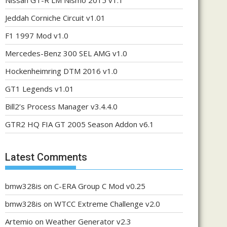
Nissan GT-R LM Nismo 2015 v1.1
Jeddah Corniche Circuit v1.01
F1 1997 Mod v1.0
Mercedes-Benz 300 SEL AMG v1.0
Hockenheimring DTM 2016 v1.0
GT1 Legends v1.01
Bill2’s Process Manager v3.4.4.0
GTR2 HQ FIA GT 2005 Season Addon v6.1
Latest Comments
bmw328is
on
C-ERA Group C Mod v0.25
bmw328is
on
WTCC Extreme Challenge v2.0
Artemio
on
Weather Generator v2.3