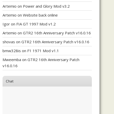
Artemio
on
Power and Glory Mod v3.2
Artemio
on
Website back online
Igor
on
FIA GT 1997 Mod v1.2
Artemio
on
GTR2 16th Anniversary Patch v16.0.16
shovas
on
GTR2 16th Anniversary Patch v16.0.16
bmw328is
on
F1 1971 Mod v1.1
Mweemba
on
GTR2 16th Anniversary Patch
v16.0.16
Chat