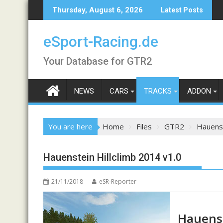
Skip
Thursday, August 6, 2026
Latest Posts
to
content
eSport-Racing.de
Your Database for GTR2
NEWS
CARS
TRACKS
ADDON
You are here
Home
Files
GTR2
Hauenst
Hauenstein Hillclimb 2014 v1.0
21/11/2018
eSR-Reporter
Hauenst