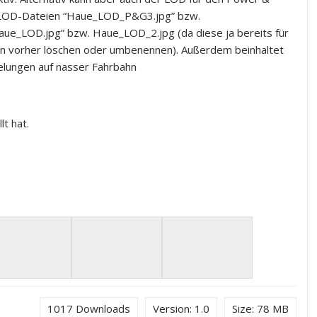
2 LOD-Dateien “Haue_LOD_P&G3.jpg” bzw.
ue_LOD.jpg” bzw. Haue_LOD_2.jpg (da diese ja bereits für
en vorher löschen oder umbenennen). Außerdem beinhaltet
gelungen auf nasser Fahrbahn
lt hat.
1017
Downloads
Version:
1.0
Size:
78 MB