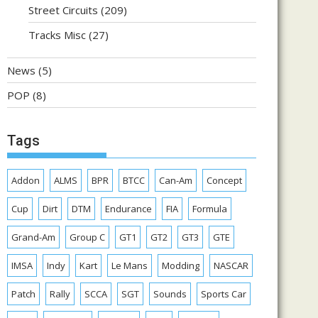
Street Circuits
(209)
Tracks Misc
(27)
News
(5)
POP
(8)
Tags
Addon
ALMS
BPR
BTCC
Can-Am
Concept
Cup
Dirt
DTM
Endurance
FIA
Formula
Grand-Am
Group C
GT1
GT2
GT3
GTE
IMSA
Indy
Kart
Le Mans
Modding
NASCAR
Patch
Rally
SCCA
SGT
Sounds
Sports Car